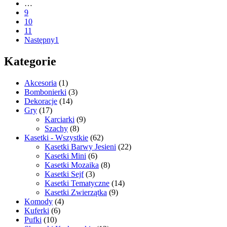
…
9
10
11
Następny1
Kategorie
Akcesoria
(1)
Bombonierki
(3)
Dekoracje
(14)
Gry
(17)
Karciarki
(9)
Szachy
(8)
Kasetki - Wszystkie
(62)
Kasetki Barwy Jesieni
(22)
Kasetki Mini
(6)
Kasetki Mozaika
(8)
Kasetki Sejf
(3)
Kasetki Tematyczne
(14)
Kasetki Zwierzątka
(9)
Komody
(4)
Kuferki
(6)
Pufki
(10)