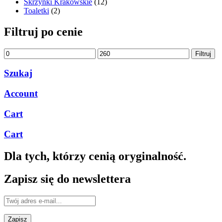
Skrzynki Krakowskie
(12)
Toaletki
(2)
Filtruj po cenie
Cena
Cena
Filtruj
min
max
Szukaj
Account
Cart
Cart
Dla tych, którzy
cenią
oryginalność.
Zapisz się do newslettera
Zapisz