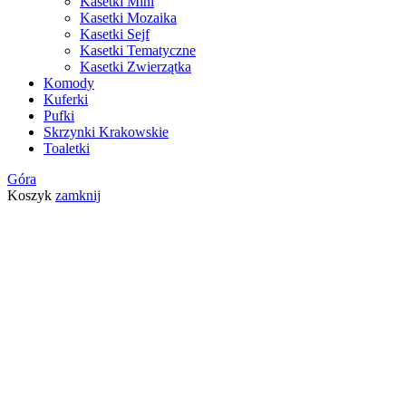
Kasetki Mini
Kasetki Mozaika
Kasetki Sejf
Kasetki Tematyczne
Kasetki Zwierzątka
Komody
Kuferki
Pufki
Skrzynki Krakowskie
Toaletki
Góra
Koszyk
zamknij