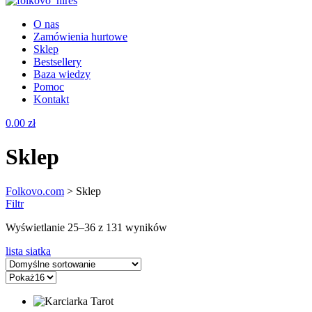
O nas
Zamówienia hurtowe
Sklep
Bestsellery
Baza wiedzy
Pomoc
Kontakt
Menu
0.00
zł
Sklep
Folkovo.com
>
Sklep
Filtr
Wyświetlanie 25–36 z 131 wyników
lista
siatka